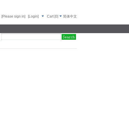
[Please sign in]
[Login]
Cart
[
0
]
简体中文