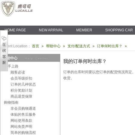
HOME PAGE
NEW ARRIVAL
MEMBER
SHOPPING CAR
Current Location：
首页
»
帮助中心
»
支付/配送方式
»
订单何时出库？
»
帮助中心
我的订单何时出库？
新手上路
订单的出库时间要以您订单的配货情况而定。
顾客必读
收货。
会员等级折扣
订单的几种状态
积分奖励计划
商品退货保障
购物指南
非会员购物通道
体贴的售后服务
网站使用条款
网站免责声明
简单的购物流程