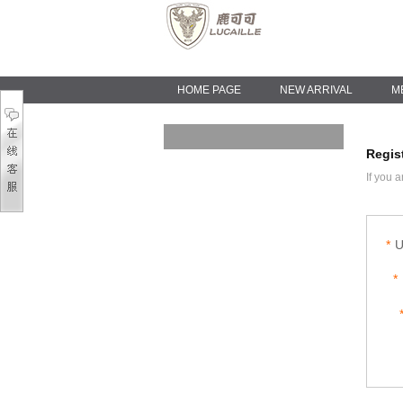
HOME PAGE
NEW ARRIVAL
M
Regis
If
you a
*
U
*