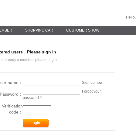
Hello,
EMBER
SHOPPING CAR
CUSTOMER SHOW
tered users，Please sign in
re already a
member, please
Login
ser name：
Sign up now
Forgot your
Password：
password？
*
Verification
code：