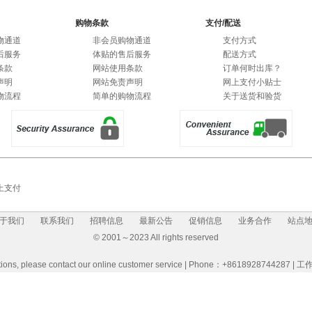
购物条款
支付/配送
物通道
非会员购物通道
支付方式
后服务
体贴的售后服务
配送方式
条款
网站使用条款
订单何时出库？
声明
网站免责声明
网上支付小贴士
物流程
简单的购物流程
关于送货和验货
上支付
于我们
联系我们
招聘信息
最新公告
促销信息
业务合作
站点
© 2001～2023 All rights reserved
uestions, please contact our online customer service | Phone：+8618928744