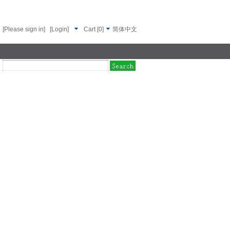
[Please sign in]
[Login]
Cart
[
0
]
简体中文