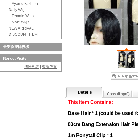
Ayamo Fashion
Daily Wigs
Female Wigs
Male Wigs
NEW ARRIVAL
DISCOUNT ITEM
最受欢迎排行榜
Rencet Visits
清除列表
|
查看所有
Details
Consulting(
0
)
This Item Contains:
Base Hair * 1 (could be used fo
80cm Bang Extension Hair Pie
1m Ponytail Clip * 1