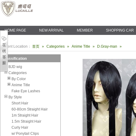
HOME PAGE
NEW ARRIVAL
MEMBER
SHOPPING CAR
Current Location：
首页
»
Categories
»
Anime Title
»
D.Gray-man
»
Classification
BJD wig
Categories
By Color
Anime Title
Fake Eye Lashes
By Style
Short Hair
60-80cm Straight Hair
1m Straight Hair
1.5m Straight Hair
Curly Hair
w/ Ponytail Clips