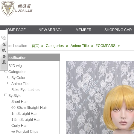
HOME PAGE
NEW ARRIVAL
MEMBER
SHOPPING CAR
Current Location：
首页
»
Categories
»
Anime Title
»
#COMPASS
»
Classification
BJD wig
Categories
By Color
Anime Title
Fake Eye Lashes
By Style
Short Hair
60-80cm Straight Hair
1m Straight Hair
1.5m Straight Hair
Curly Hair
w/ Ponytail Clips