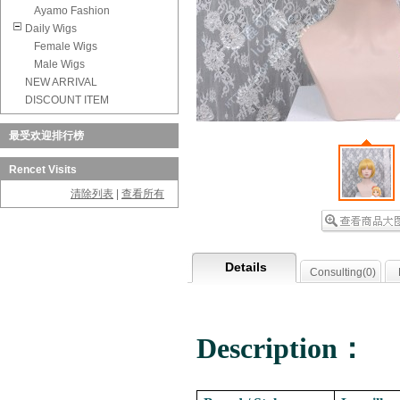
Ayamo Fashion
Daily Wigs
Female Wigs
Male Wigs
NEW ARRIVAL
DISCOUNT ITEM
最受欢迎排行榜
Rencet Visits
清除列表
|
查看所有
Details
Consulting(
0
)
Description：