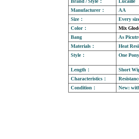
Brand / Style
：
Lucaille
Manufacturer
：
AA
Size
：
Every siz
Color
：
Mix Glod
Bang
As Picutr
Materials
：
Heat Resi
Style
：
One Ponyt
Length
：
Short Wi
Characteristics
：
Resistanc
Condition
：
New: wit