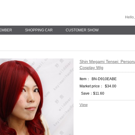
Hello,
EMBER
SHOPPING CAR
CUSTOMER SHOW
Shin Megami Tensei: Persona
Cosplay Wig
Item：
BN-D910EABE
Market price：
$34.00
Save：$11.60
View