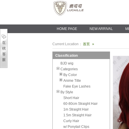
HOME PAGE
NEW ARRIVAL
M
Current Location：
首页
»
Classification
BJD wig
Categories
By Color
Anime Title
Fake Eye Lashes
By Style
Short Hair
60-80cm Straight Hair
1m Straight Hair
1.5m Straight Hair
Curly Hair
w/ Ponytail Clips