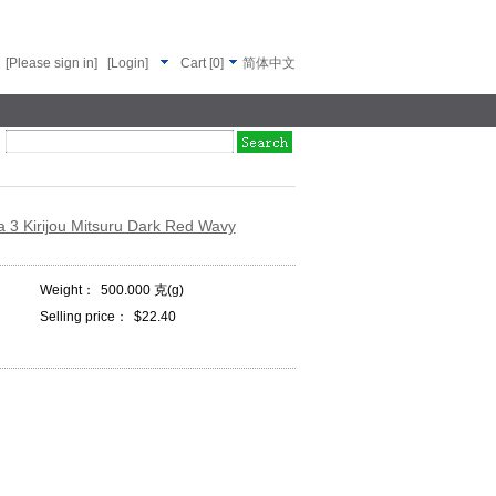
[Please sign in]
[Login]
Cart
[
0
]
简体中文
 3 Kirijou Mitsuru Dark Red Wavy
Weight：
500.000 克(g)
Selling price：
$22.40