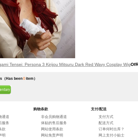
ami Tensei: Persona 3 Kirijou Mitsuru Dark Red Wavy Cosplay Wig
OfR
s
（Has been
0
item）
购物条款
支付/配送
物通道
非会员购物通道
支付方式
后服务
体贴的售后服务
配送方式
条款
网站使用条款
订单何时出库？
声明
网站免责声明
网上支付小贴士